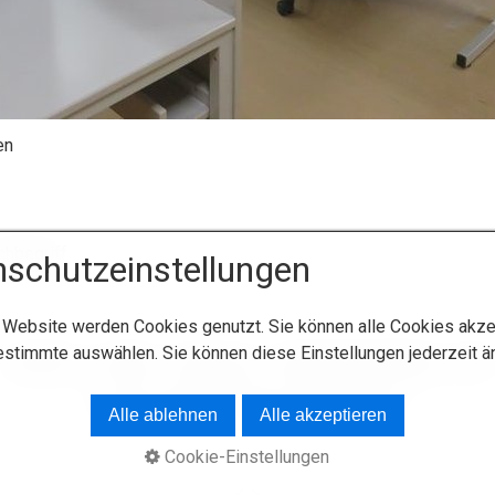
en
schutzeinstellungen
 Website werden Cookies genutzt. Sie können alle Cookies akze
estimmte auswählen. Sie können diese Einstellungen jederzeit ä
Startseite
Kontakt
Impressum
Datenschutzerklärung
AGB
© 2026 INGENIEURBÜRO ROGER PFAFF
Alle ablehnen
Alle akzeptieren
Cookie-Einstellungen